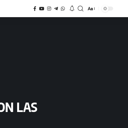
Aa
Tamaño
ON LAS