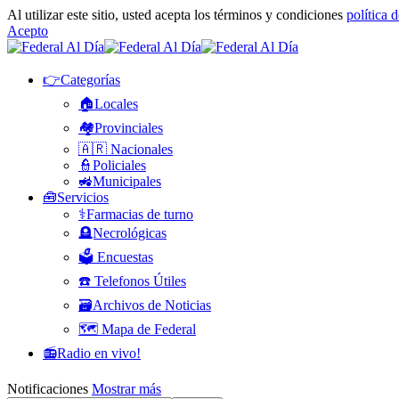
Al utilizar este sitio, usted acepta los términos y condiciones
política 
Acepto
👉Categorías
🏠Locales
🏘️Provinciales
🇦🇷 Nacionales
👮Policiales
🚜Municipales
🧰Servicios
⚕️Farmacias de turno
🪦Necrológicas
🗳️ Encuestas
☎️ Telefonos Útiles
🗃️Archivos de Noticias
🗺️ Mapa de Federal
📻Radio en vivo!
Notificaciones
Mostrar más