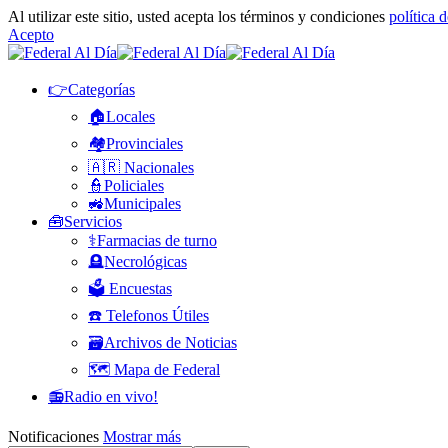
Al utilizar este sitio, usted acepta los términos y condiciones
política 
Acepto
👉Categorías
🏠Locales
🏘️Provinciales
🇦🇷 Nacionales
👮Policiales
🚜Municipales
🧰Servicios
⚕️Farmacias de turno
🪦Necrológicas
🗳️ Encuestas
☎️ Telefonos Útiles
🗃️Archivos de Noticias
🗺️ Mapa de Federal
📻Radio en vivo!
Notificaciones
Mostrar más