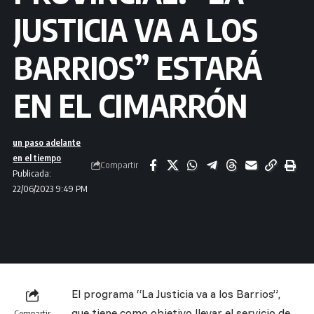
JUSTICIA VA A LOS
BARRIOS” ESTARÁ
EN EL CIMARRÓN
un paso adelante
en el tiempo
Compartir
Publicada:
22/06/2023 9:49 PM
El programa “La Justicia va a los Barrios”,
que tiene como objetivo llevar el servicio de
Compartir