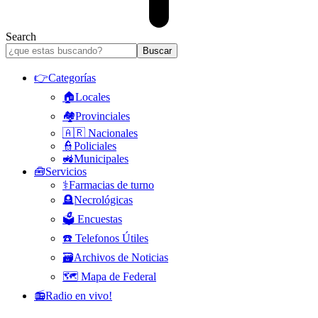
Search
👉Categorías
🏠Locales
🏘️Provinciales
🇦🇷 Nacionales
👮Policiales
🚜Municipales
🧰Servicios
⚕️Farmacias de turno
🪦Necrológicas
🗳️ Encuestas
☎️ Telefonos Útiles
🗃️Archivos de Noticias
🗺️ Mapa de Federal
📻Radio en vivo!