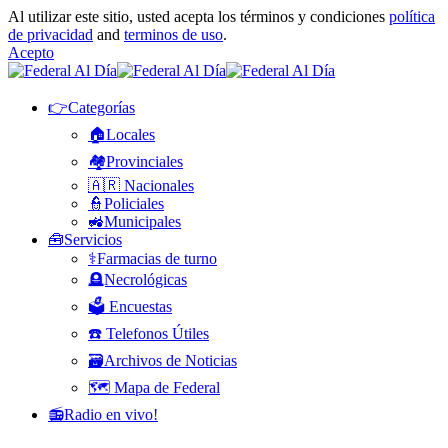
Al utilizar este sitio, usted acepta los términos y condiciones
política
de privacidad
and
terminos de uso
.
Acepto
👉Categorías
🏠Locales
🏘️Provinciales
🇦🇷 Nacionales
👮Policiales
🚜Municipales
🧰Servicios
⚕️Farmacias de turno
🪦Necrológicas
🗳️ Encuestas
☎️ Telefonos Útiles
🗃️Archivos de Noticias
🗺️ Mapa de Federal
📻Radio en vivo!