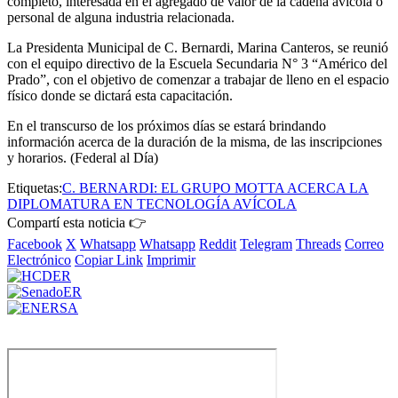
completo, interesada en el agregado de valor de la cadena avícola o
personal de alguna industria relacionada.
La Presidenta Municipal de C. Bernardi, Marina Canteros, se reunió
con el equipo directivo de la Escuela Secundaria N° 3 “Américo del
Prado”, con el objetivo de comenzar a trabajar de lleno en el espacio
físico donde se dictará esta capacitación.
En el transcurso de los próximos días se estará brindando
información acerca de la duración de la misma, de las inscripciones
y horarios. (Federal al Día)
Etiquetas:
C. BERNARDI: EL GRUPO MOTTA ACERCA LA
DIPLOMATURA EN TECNOLOGÍA AVÍCOLA
Compartí esta noticia 👉
Facebook
X
Whatsapp
Whatsapp
Reddit
Telegram
Threads
Correo
Electrónico
Copiar Link
Imprimir