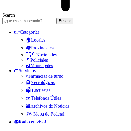
Search
👉Categorías
🏠Locales
🏘️Provinciales
🇦🇷 Nacionales
👮Policiales
🚜Municipales
🧰Servicios
⚕️Farmacias de turno
🪦Necrológicas
🗳️ Encuestas
☎️ Telefonos Útiles
🗃️Archivos de Noticias
🗺️ Mapa de Federal
📻Radio en vivo!