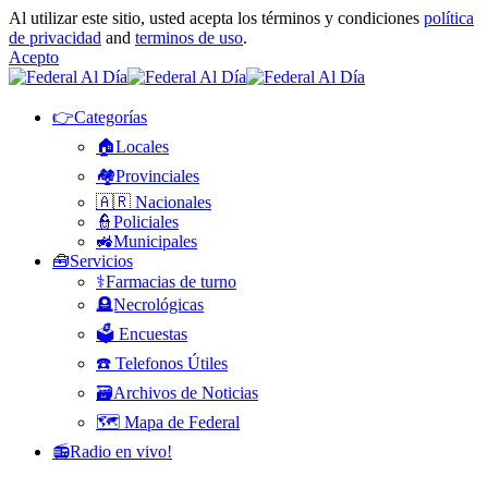
Al utilizar este sitio, usted acepta los términos y condiciones
política
de privacidad
and
terminos de uso
.
Acepto
👉Categorías
🏠Locales
🏘️Provinciales
🇦🇷 Nacionales
👮Policiales
🚜Municipales
🧰Servicios
⚕️Farmacias de turno
🪦Necrológicas
🗳️ Encuestas
☎️ Telefonos Útiles
🗃️Archivos de Noticias
🗺️ Mapa de Federal
📻Radio en vivo!