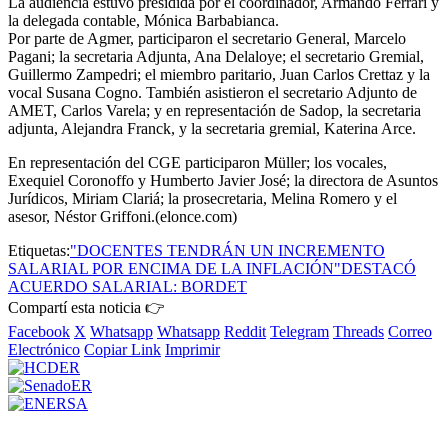
La audiencia estuvo presidida por el coordinador, Armando Ferrari y
la delegada contable, Mónica Barbabianca.
Por parte de Agmer, participaron el secretario General, Marcelo
Pagani; la secretaria Adjunta, Ana Delaloye; el secretario Gremial,
Guillermo Zampedri; el miembro paritario, Juan Carlos Crettaz y la
vocal Susana Cogno. También asistieron el secretario Adjunto de
AMET, Carlos Varela; y en representación de Sadop, la secretaria
adjunta, Alejandra Franck, y la secretaria gremial, Katerina Arce.
En representación del CGE participaron Müller; los vocales,
Exequiel Coronoffo y Humberto Javier José; la directora de Asuntos
Jurídicos, Miriam Clariá; la prosecretaria, Melina Romero y el
asesor, Néstor Griffoni.(elonce.com)
Etiquetas:
"DOCENTES TENDRÁN UN INCREMENTO
SALARIAL POR ENCIMA DE LA INFLACIÓN"
DESTACÓ
ACUERDO SALARIAL: BORDET
Compartí esta noticia 👉
Facebook
X
Whatsapp
Whatsapp
Reddit
Telegram
Threads
Correo
Electrónico
Copiar Link
Imprimir