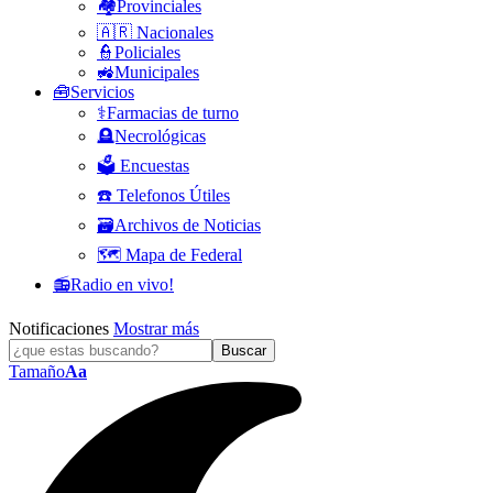
🏘️Provinciales
🇦🇷 Nacionales
👮Policiales
🚜Municipales
🧰Servicios
⚕️Farmacias de turno
🪦Necrológicas
🗳️ Encuestas
☎️ Telefonos Útiles
🗃️Archivos de Noticias
🗺️ Mapa de Federal
📻Radio en vivo!
Notificaciones
Mostrar más
Tamaño
Aa