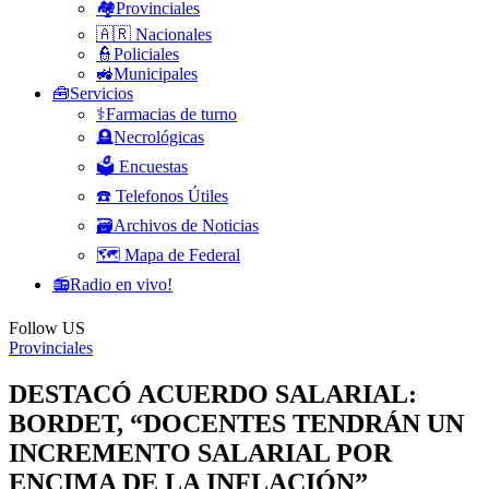
🏘️Provinciales
🇦🇷 Nacionales
👮Policiales
🚜Municipales
🧰Servicios
⚕️Farmacias de turno
🪦Necrológicas
🗳️ Encuestas
☎️ Telefonos Útiles
🗃️Archivos de Noticias
🗺️ Mapa de Federal
📻Radio en vivo!
Follow US
Provinciales
DESTACÓ ACUERDO SALARIAL:
BORDET, “DOCENTES TENDRÁN UN
INCREMENTO SALARIAL POR
ENCIMA DE LA INFLACIÓN”