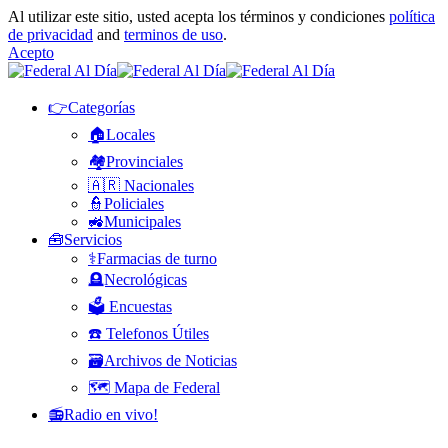
Al utilizar este sitio, usted acepta los términos y condiciones
política
de privacidad
and
terminos de uso
.
Acepto
👉Categorías
🏠Locales
🏘️Provinciales
🇦🇷 Nacionales
👮Policiales
🚜Municipales
🧰Servicios
⚕️Farmacias de turno
🪦Necrológicas
🗳️ Encuestas
☎️ Telefonos Útiles
🗃️Archivos de Noticias
🗺️ Mapa de Federal
📻Radio en vivo!