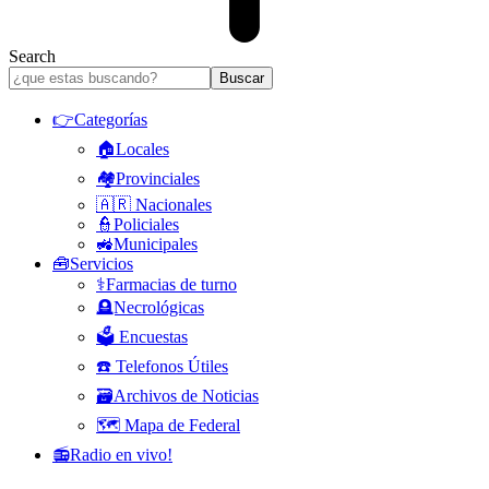
Search
👉Categorías
🏠Locales
🏘️Provinciales
🇦🇷 Nacionales
👮Policiales
🚜Municipales
🧰Servicios
⚕️Farmacias de turno
🪦Necrológicas
🗳️ Encuestas
☎️ Telefonos Útiles
🗃️Archivos de Noticias
🗺️ Mapa de Federal
📻Radio en vivo!