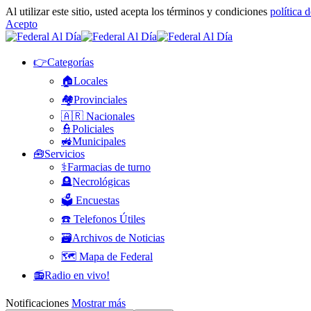
Al utilizar este sitio, usted acepta los términos y condiciones
política 
Acepto
👉Categorías
🏠Locales
🏘️Provinciales
🇦🇷 Nacionales
👮Policiales
🚜Municipales
🧰Servicios
⚕️Farmacias de turno
🪦Necrológicas
🗳️ Encuestas
☎️ Telefonos Útiles
🗃️Archivos de Noticias
🗺️ Mapa de Federal
📻Radio en vivo!
Notificaciones
Mostrar más