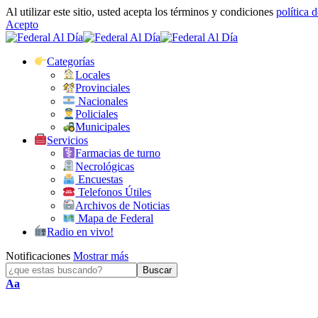
Al utilizar este sitio, usted acepta los términos y condiciones
política 
Acepto
Categorías
Locales
Provinciales
Nacionales
Policiales
Municipales
Servicios
Farmacias de turno
Necrológicas
Encuestas
Telefonos Útiles
Archivos de Noticias
Mapa de Federal
Radio en vivo!
Notificaciones
Mostrar más
Tamaño
Aa