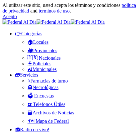
Al utilizar este sitio, usted acepta los términos y condiciones
política
de privacidad
and
terminos de uso
.
Acepto
👉Categorías
🏠Locales
🏘️Provinciales
🇦🇷 Nacionales
👮Policiales
🚜Municipales
🧰Servicios
⚕️Farmacias de turno
🪦Necrológicas
🗳️ Encuestas
☎️ Telefonos Útiles
🗃️Archivos de Noticias
🗺️ Mapa de Federal
📻Radio en vivo!