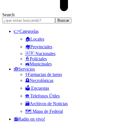
Search
👉Categorías
🏠Locales
🏘️Provinciales
🇦🇷 Nacionales
👮Policiales
🚜Municipales
🧰Servicios
⚕️Farmacias de turno
🪦Necrológicas
🗳️ Encuestas
☎️ Telefonos Útiles
🗃️Archivos de Noticias
🗺️ Mapa de Federal
📻Radio en vivo!