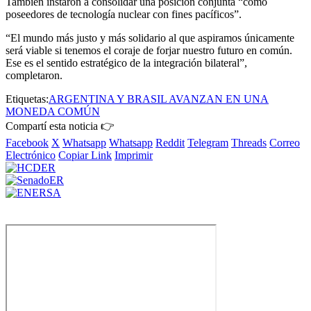
También instaron a consolidar una posición conjunta “como
poseedores de tecnología nuclear con fines pacíficos”.
“El mundo más justo y más solidario al que aspiramos únicamente
será viable si tenemos el coraje de forjar nuestro futuro en común.
Ese es el sentido estratégico de la integración bilateral”,
completaron.
Etiquetas:
ARGENTINA Y BRASIL AVANZAN EN UNA
MONEDA COMÚN
Compartí esta noticia 👉
Facebook
X
Whatsapp
Whatsapp
Reddit
Telegram
Threads
Correo
Electrónico
Copiar Link
Imprimir