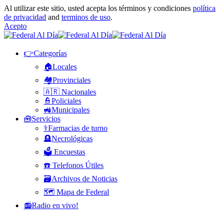
Al utilizar este sitio, usted acepta los términos y condiciones
política
de privacidad
and
terminos de uso
.
Acepto
👉Categorías
🏠Locales
🏘️Provinciales
🇦🇷 Nacionales
👮Policiales
🚜Municipales
🧰Servicios
⚕️Farmacias de turno
🪦Necrológicas
🗳️ Encuestas
☎️ Telefonos Útiles
🗃️Archivos de Noticias
🗺️ Mapa de Federal
📻Radio en vivo!