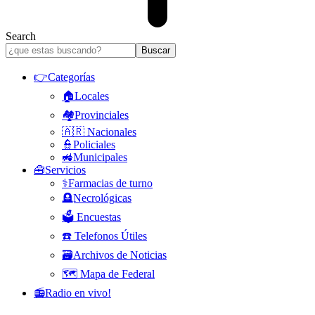
Search
👉Categorías
🏠Locales
🏘️Provinciales
🇦🇷 Nacionales
👮Policiales
🚜Municipales
🧰Servicios
⚕️Farmacias de turno
🪦Necrológicas
🗳️ Encuestas
☎️ Telefonos Útiles
🗃️Archivos de Noticias
🗺️ Mapa de Federal
📻Radio en vivo!