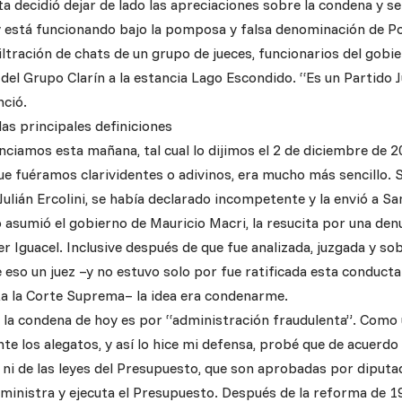
a decidió dejar de lado las apreciaciones sobre la condena y se
 está funcionando bajo la pomposa y falsa denominación de Pod
iltración de chats de un grupo de jueces, funcionarios del gobie
el Grupo Clarín a la estancia Lago Escondido. “Es un Partido Ju
nció.
las principales definiciones
unciamos esta mañana, tal cual lo dijimos el 2 de diciembre de 
ue fuéramos clarividentes o adivinos, era mucho más sencillo. Si
e Julián Ercolini, se había declarado incompetente y la envió a Sa
 asumió el gobierno de Mauricio Macri, la resucita por una den
er Iguacel. Inclusive después de que fue analizada, juzgada y sob
eso un juez –y no estuvo solo por fue ratificada esta conducta
ta la Corte Suprema– la idea era condenarme.
e la condena de hoy es por “administración fraudulenta”. Com
e los alegatos, y así lo hice mi defensa, probé que de acuerdo 
 ni de las leyes del Presupuesto, que son aprobadas por dipu
ministra y ejecuta el Presupuesto. Después de la reforma de 19