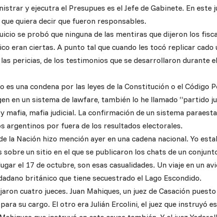
nistrar y ejecutra el Presupues es el Jefe de Gabinete. En este 
s que quiera decir que fueron responsables.
 juicio se probó que ninguna de las mentiras que dijeron los fisc
ico eran ciertas. A punto tal que cuando les tocó replicar cado 
as pericias, de los testimonios que se desarrollaron durante el
o es una condena por las leyes de la Constitución o el Código P
gen en un sistema de lawfare, también lo he llamado “partido ju
y mafia, mafia judicial. La confirmación de un sistema paraest
os argentinos por fuera de los resultados electorales.
 de la Nación hizo mención ayer en una cadena nacional. Yo est
 sobre un sitio en el que se publicaron los chats de un conjun
ugar el 17 de octubre, son esas casualidades. Un viaje en un avi
udadano británico que tiene secuestrado el Lago Escondido.
iajaron cuatro jueces. Juan Mahiques, un juez de Casación puest
ara su cargo. El otro era Julián Ercolini, el juez que instruyó e