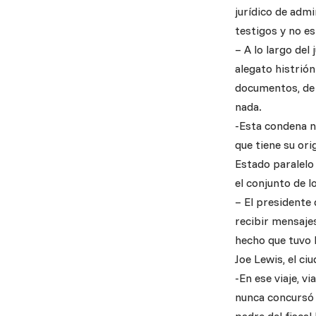
jurídico de admi
testigos y no e
– A lo largo del
alegato histrión
documentos, de l
nada.
-Esta condena n
que tiene su ori
Estado paralelo 
el conjunto de l
– El presidente
recibir mensajes
hecho que tuvo l
Joe Lewis, el ci
-En ese viaje, v
nunca concursó p