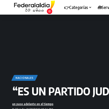
👉Categorías
🧰Serv
NACIONALES
“ES UN PARTIDO JU
un paso adelante en el tiempo