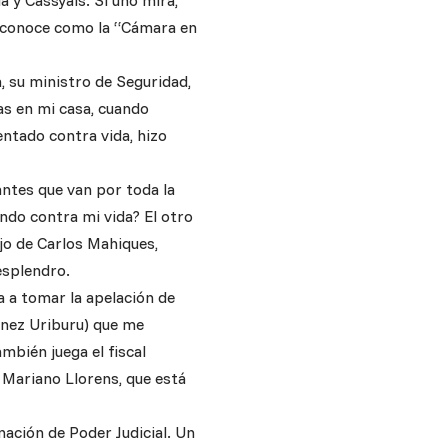
a y Cassyals. Si uno mira,
la conoce como la “Cámara en
, su ministro de Seguridad,
as en mi casa, cuando
entado contra vida, hizo
ntes que van por toda la
do contra mi vida? El otro
ijo de Carlos Mahiques,
 esplendro.
a a tomar la apelación de
ménez Uriburu) que me
bién juega el fiscal
? Mariano Llorens, que está
ación de Poder Judicial. Un