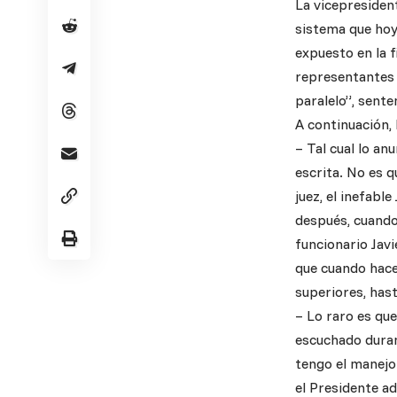
La vicepresident
sistema que hoy
expuesto en la f
representantes d
paralelo”, sente
A continuación, 
– Tal cual lo an
escrita. No es q
juez, el inefabl
después, cuando
funcionario Javi
que cuando hace 
superiores, has
– Lo raro es qu
escuchado durant
tengo el manejo
el Presidente ad