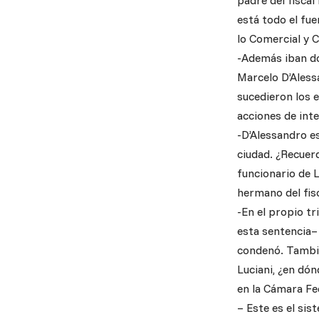
padre del fiscal
está todo el fue
lo Comercial y C
-Además iban do
Marcelo D’Aless
sucedieron los 
acciones de inte
-D’Alessandro e
ciudad. ¿Recuer
funcionario de L
hermano del fisc
-En el propio tr
esta sentencia– 
condenó. Tambié
Luciani, ¿en dón
en la Cámara Fe
– Este es el si