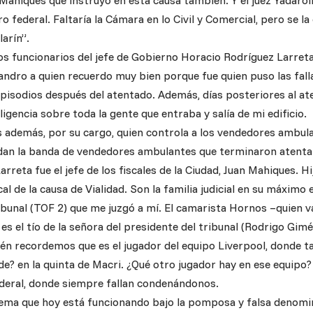
 Mahiques que instruyó en esta causa también. Y el juez Yadaroll
ro federal. Faltaría la Cámara en lo Civil y Comercial, pero se 
larín”.
s funcionarios del jefe de Gobierno Horacio Rodríguez Larreta
andro a quien recuerdo muy bien porque fue quien puso las fall
episodios después del atentado. Además, días posteriores al at
ligencia sobre toda la gente que entraba y salía de mi edificio.
s además, por su cargo, quien controla a los vendedores ambula
dan la banda de vendedores ambulantes que terminaron atentan
arreta fue el jefe de los fiscales de la Ciudad, Juan Mahiques. H
al de la causa de Vialidad. Son la familia judicial en su máximo
ibunal (TOF 2) que me juzgó a mí. El camarista Hornos –quien v
es el tío de la señora del presidente del tribunal (Rodrigo Gi
n recordemos que es el jugador del equipo Liverpool, donde tam
de? en la quinta de Macri. ¿Qué otro jugador hay en ese equipo
deral, donde siempre fallan condenándonos.
stema que hoy está funcionando bajo la pomposa y falsa denomin