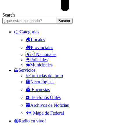
Search
👉Categorías
🏠Locales
🏘️Provinciales
🇦🇷 Nacionales
👮Policiales
🚜Municipales
🧰Servicios
⚕️Farmacias de turno
🪦Necrológicas
🗳️ Encuestas
☎️ Telefonos Útiles
🗃️Archivos de Noticias
🗺️ Mapa de Federal
📻Radio en vivo!