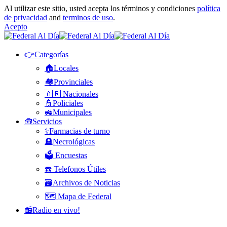
Al utilizar este sitio, usted acepta los términos y condiciones
política
de privacidad
and
terminos de uso
.
Acepto
👉Categorías
🏠Locales
🏘️Provinciales
🇦🇷 Nacionales
👮Policiales
🚜Municipales
🧰Servicios
⚕️Farmacias de turno
🪦Necrológicas
🗳️ Encuestas
☎️ Telefonos Útiles
🗃️Archivos de Noticias
🗺️ Mapa de Federal
📻Radio en vivo!