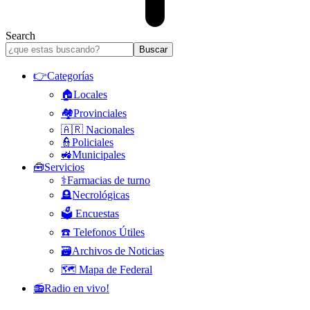
Search
👉Categorías
🏠Locales
🏘️Provinciales
🇦🇷 Nacionales
👮Policiales
🚜Municipales
🧰Servicios
⚕️Farmacias de turno
🪦Necrológicas
🗳️ Encuestas
☎️ Telefonos Útiles
🗃️Archivos de Noticias
🗺️ Mapa de Federal
📻Radio en vivo!