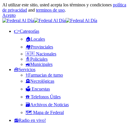
Al utilizar este sitio, usted acepta los términos y condiciones
política
de privacidad
and
terminos de uso
.
Acepto
👉Categorías
🏠Locales
🏘️Provinciales
🇦🇷 Nacionales
👮Policiales
🚜Municipales
🧰Servicios
⚕️Farmacias de turno
🪦Necrológicas
🗳️ Encuestas
☎️ Telefonos Útiles
🗃️Archivos de Noticias
🗺️ Mapa de Federal
📻Radio en vivo!