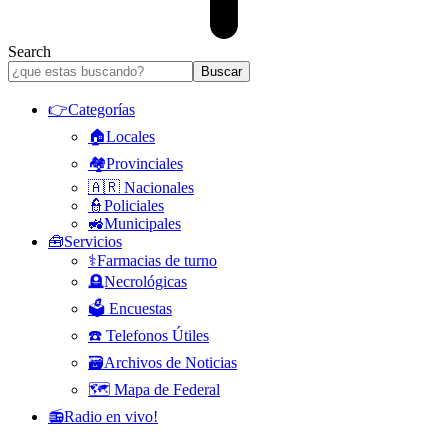
Search
👉Categorías
🏠Locales
🏘️Provinciales
🇦🇷 Nacionales
👮Policiales
🚜Municipales
🧰Servicios
⚕️Farmacias de turno
🪦Necrológicas
🗳️ Encuestas
☎️ Telefonos Útiles
🗃️Archivos de Noticias
🗺️ Mapa de Federal
📻Radio en vivo!