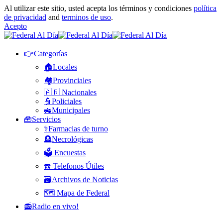
Al utilizar este sitio, usted acepta los términos y condiciones
política
de privacidad
and
terminos de uso
.
Acepto
👉Categorías
🏠Locales
🏘️Provinciales
🇦🇷 Nacionales
👮Policiales
🚜Municipales
🧰Servicios
⚕️Farmacias de turno
🪦Necrológicas
🗳️ Encuestas
☎️ Telefonos Útiles
🗃️Archivos de Noticias
🗺️ Mapa de Federal
📻Radio en vivo!