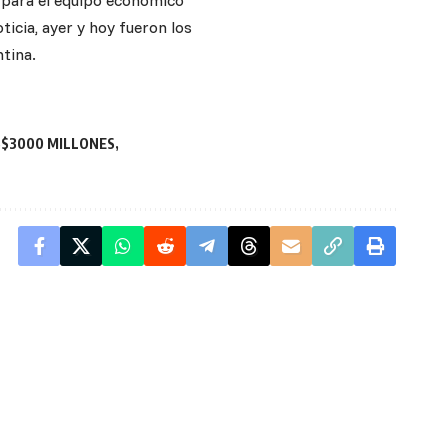
y para el equipo económico
icia, ayer y hoy fueron los
ntina.
S$3000 MILLONES