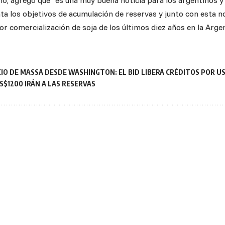
mo, agregó que “es una muy buena noticia para los argentinos 
a los objetivos de acumulación de reservas y junto con esta not
r comercialización de soja de los últimos diez años en la Arge
IO DE MASSA DESDE WASHINGTON: EL BID LIBERA CRÉDITOS POR U
S$1200 IRÁN A LAS RESERVAS