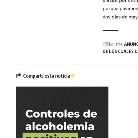
Massa, por últi
porque paviment
dos días de mayo
Etiquetas:
ANUNC
DE LOS CUALES U
Compartí esta noticia