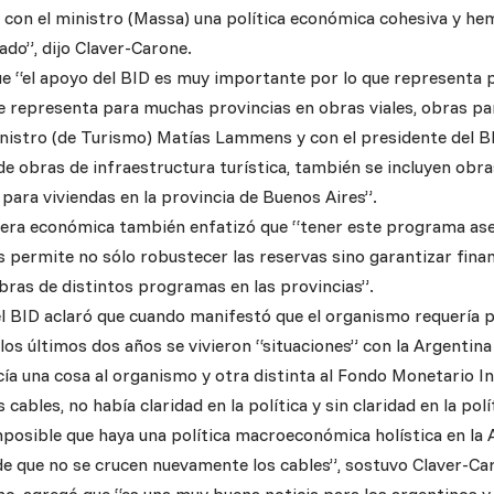
con el ministro (Massa) una política económica cohesiva y he
ado”, dijo Claver-Carone.
e “el apoyo del BID es muy importante por lo que representa p
ue representa para muchas provincias en obras viales, obras pa
inistro (de Turismo) Matías Lammens y con el presidente del B
de obras de infraestructura turística, también se incluyen obra
 para viviendas en la provincia de Buenos Aires”.
artera económica también enfatizó que “tener este programa as
 permite no sólo robustecer las reservas sino garantizar fina
obras de distintos programas en las provincias”.
el BID aclaró que cuando manifestó que el organismo requería p
 los últimos dos años se vivieron “situaciones” con la Argentin
cía una cosa al organismo y otra distinta al Fondo Monetario In
 cables, no había claridad en la política y sin claridad en la pol
mposible que haya una política macroeconómica holística en la
de que no se crucen nuevamente los cables”, sostuvo Claver-Ca