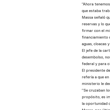
“Ahora tenemos 
que estaba trab
Massa señaló qu
reservas y lo q
firmar con el m
financiamiento 
aguas, cloacas y
El jefe de la c
desembolso, nos
federal y para 
El presidente d
refería a que en
ministerio le de
“Se cruzaban los
propósito, es i
la oportunidad 