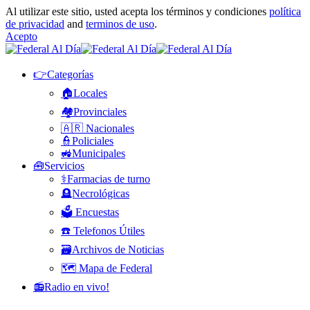
Al utilizar este sitio, usted acepta los términos y condiciones
política
de privacidad
and
terminos de uso
.
Acepto
👉Categorías
🏠Locales
🏘️Provinciales
🇦🇷 Nacionales
👮Policiales
🚜Municipales
🧰Servicios
⚕️Farmacias de turno
🪦Necrológicas
🗳️ Encuestas
☎️ Telefonos Útiles
🗃️Archivos de Noticias
🗺️ Mapa de Federal
📻Radio en vivo!