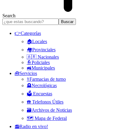
Search
👉Categorías
🏠Locales
🏘️Provinciales
🇦🇷 Nacionales
👮Policiales
🚜Municipales
🧰Servicios
⚕️Farmacias de turno
🪦Necrológicas
🗳️ Encuestas
☎️ Telefonos Útiles
🗃️Archivos de Noticias
🗺️ Mapa de Federal
📻Radio en vivo!