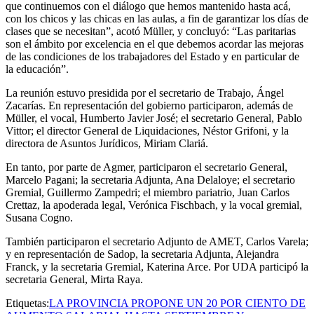
que continuemos con el diálogo que hemos mantenido hasta acá,
con los chicos y las chicas en las aulas, a fin de garantizar los días de
clases que se necesitan”, acotó Müller, y concluyó: “Las paritarias
son el ámbito por excelencia en el que debemos acordar las mejoras
de las condiciones de los trabajadores del Estado y en particular de
la educación”.
La reunión estuvo presidida por el secretario de Trabajo, Ángel
Zacarías. En representación del gobierno participaron, además de
Müller, el vocal, Humberto Javier José; el secretario General, Pablo
Vittor; el director General de Liquidaciones, Néstor Grifoni, y la
directora de Asuntos Jurídicos, Miriam Clariá.
En tanto, por parte de Agmer, participaron el secretario General,
Marcelo Pagani; la secretaria Adjunta, Ana Delaloye; el secretario
Gremial, Guillermo Zampedri; el miembro pariatrio, Juan Carlos
Crettaz, la apoderada legal, Verónica Fischbach, y la vocal gremial,
Susana Cogno.
También participaron el secretario Adjunto de AMET, Carlos Varela;
y en representación de Sadop, la secretaria Adjunta, Alejandra
Franck, y la secretaria Gremial, Katerina Arce. Por UDA participó la
secretaria General, Mirta Raya.
Etiquetas:
LA PROVINCIA PROPONE UN 20 POR CIENTO DE