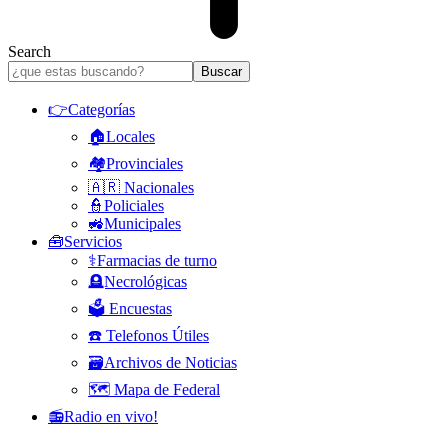
Search
👉Categorías
🏠Locales
🏘️Provinciales
🇦🇷 Nacionales
👮Policiales
🚜Municipales
🧰Servicios
⚕️Farmacias de turno
🪦Necrológicas
🗳️ Encuestas
☎️ Telefonos Útiles
🗃️Archivos de Noticias
🗺️ Mapa de Federal
📻Radio en vivo!