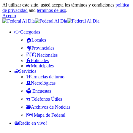
Al utilizar este sitio, usted acepta los términos y condiciones
política
de privacidad
and
terminos de uso
.
Acepto
👉Categorías
🏠Locales
🏘️Provinciales
🇦🇷 Nacionales
👮Policiales
🚜Municipales
🧰Servicios
⚕️Farmacias de turno
🪦Necrológicas
🗳️ Encuestas
☎️ Telefonos Útiles
🗃️Archivos de Noticias
🗺️ Mapa de Federal
📻Radio en vivo!