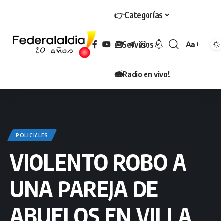
👉Categorías
🧰Servicios
Aa
Tamaño
📻Radio en vivo!
POLICIALES
VIOLENTO ROBO A
UNA PAREJA DE
ABUELOS EN VILLA