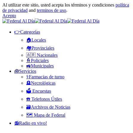
Al utilizar este sitio, usted acepta los términos y condiciones
política
de privacidad
and
terminos de uso
.
Acepto
👉Categorías
🏠Locales
🏘️Provinciales
🇦🇷 Nacionales
👮Policiales
🚜Municipales
🧰Servicios
⚕️Farmacias de turno
🪦Necrológicas
🗳️ Encuestas
☎️ Telefonos Útiles
🗃️Archivos de Noticias
🗺️ Mapa de Federal
📻Radio en vivo!