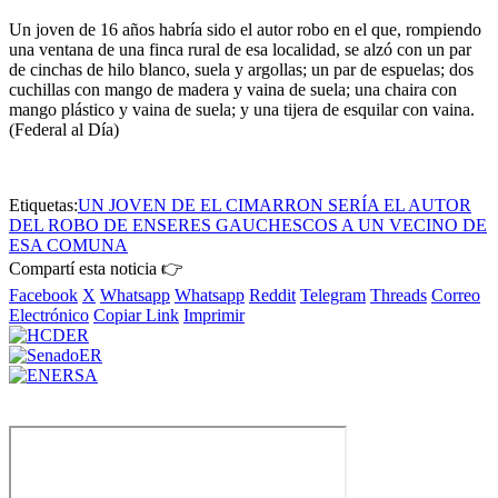
Un joven de 16 años habría sido el autor robo en el que, rompiendo
una ventana de una finca rural de esa localidad, se alzó con un par
de cinchas de hilo blanco, suela y argollas; un par de espuelas; dos
cuchillas con mango de madera y vaina de suela; una chaira con
mango plástico y vaina de suela; y una tijera de esquilar con vaina.
(Federal al Día)
Etiquetas:
UN JOVEN DE EL CIMARRON SERÍA EL AUTOR
DEL ROBO DE ENSERES GAUCHESCOS A UN VECINO DE
ESA COMUNA
Compartí esta noticia 👉
Facebook
X
Whatsapp
Whatsapp
Reddit
Telegram
Threads
Correo
Electrónico
Copiar Link
Imprimir