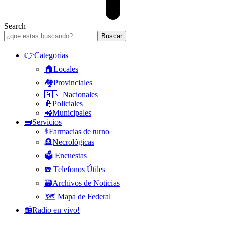
Search
👉Categorías
🏠Locales
🏘️Provinciales
🇦🇷 Nacionales
👮Policiales
🚜Municipales
🧰Servicios
⚕️Farmacias de turno
🪦Necrológicas
🗳️ Encuestas
☎️ Telefonos Útiles
🗃️Archivos de Noticias
🗺️ Mapa de Federal
📻Radio en vivo!