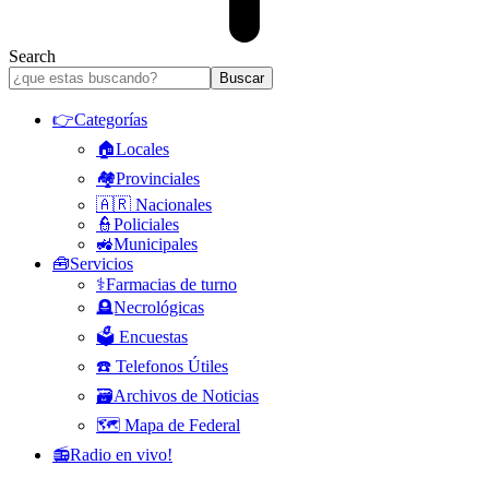
Search
👉Categorías
🏠Locales
🏘️Provinciales
🇦🇷 Nacionales
👮Policiales
🚜Municipales
🧰Servicios
⚕️Farmacias de turno
🪦Necrológicas
🗳️ Encuestas
☎️ Telefonos Útiles
🗃️Archivos de Noticias
🗺️ Mapa de Federal
📻Radio en vivo!