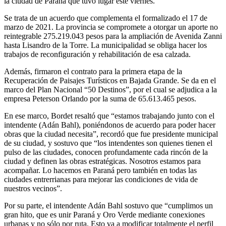
la ciudad de Paraná que tuvo lugar este viernes.
Se trata de un acuerdo que complementa el formalizado el 17 de
marzo de 2021. La provincia se compromete a otorgar un aporte no
reintegrable 275.219.043 pesos para la ampliación de Avenida Zanni
hasta Lisandro de la Torre. La municipalidad se obliga hacer los
trabajos de reconfiguración y rehabilitación de esa calzada.
Además, firmaron el contrato para la primera etapa de la
Recuperación de Paisajes Turísticos en Bajada Grande. Se da en el
marco del Plan Nacional “50 Destinos”, por el cual se adjudica a la
empresa Peterson Orlando por la suma de 65.613.465 pesos.
En ese marco, Bordet resaltó que “estamos trabajando junto con el
intendente (Adán Bahl), poniéndonos de acuerdo para poder hacer
obras que la ciudad necesita”, recordó que fue presidente municipal
de su ciudad, y sostuvo que “los intendentes son quienes tienen el
pulso de las ciudades, conocen profundamente cada rincón de la
ciudad y definen las obras estratégicas. Nosotros estamos para
acompañar. Lo hacemos en Paraná pero también en todas las
ciudades entrerrianas para mejorar las condiciones de vida de
nuestros vecinos”.
Por su parte, el intendente Adán Bahl sostuvo que “cumplimos un
gran hito, que es unir Paraná y Oro Verde mediante conexiones
urbanas y no sólo por ruta. Esto va a modificar totalmente el perfil