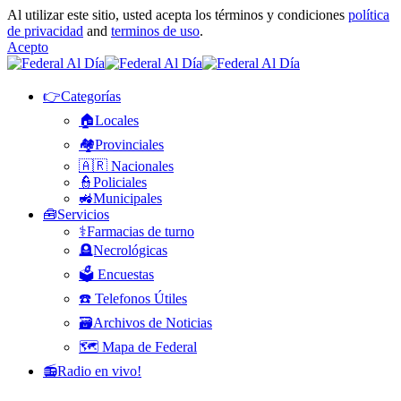
Al utilizar este sitio, usted acepta los términos y condiciones
política
de privacidad
and
terminos de uso
.
Acepto
👉Categorías
🏠Locales
🏘️Provinciales
🇦🇷 Nacionales
👮Policiales
🚜Municipales
🧰Servicios
⚕️Farmacias de turno
🪦Necrológicas
🗳️ Encuestas
☎️ Telefonos Útiles
🗃️Archivos de Noticias
🗺️ Mapa de Federal
📻Radio en vivo!