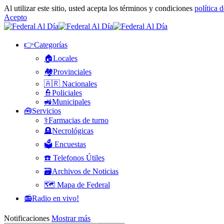
Al utilizar este sitio, usted acepta los términos y condiciones
política 
Acepto
👉Categorías
🏠Locales
🏘️Provinciales
🇦🇷 Nacionales
👮Policiales
🚜Municipales
🧰Servicios
⚕️Farmacias de turno
🪦Necrológicas
🗳️ Encuestas
☎️ Telefonos Útiles
🗃️Archivos de Noticias
🗺️ Mapa de Federal
📻Radio en vivo!
Notificaciones
Mostrar más