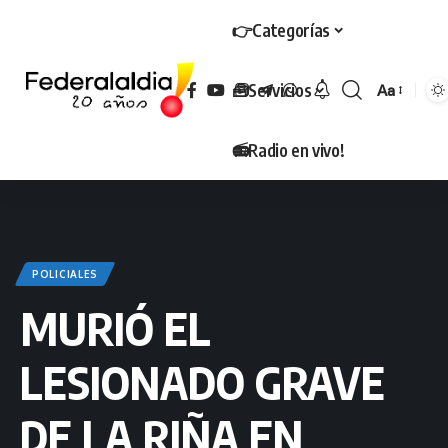
👉Categorías
🧰Servicios
Aa
Tamaño
📻Radio en vivo!
POLICIALES
MURIÓ EL
LESIONADO GRAVE
DE LA RIÑA EN