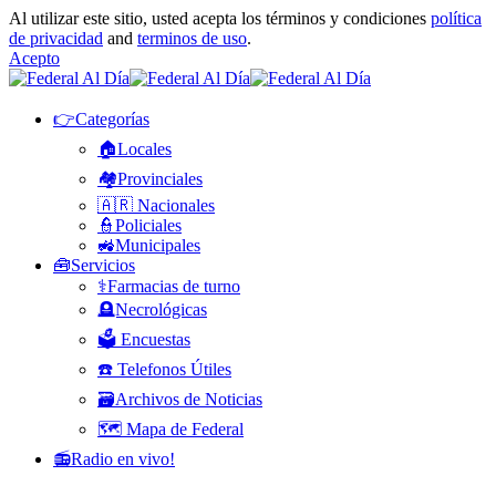
Al utilizar este sitio, usted acepta los términos y condiciones
política
de privacidad
and
terminos de uso
.
Acepto
👉Categorías
🏠Locales
🏘️Provinciales
🇦🇷 Nacionales
👮Policiales
🚜Municipales
🧰Servicios
⚕️Farmacias de turno
🪦Necrológicas
🗳️ Encuestas
☎️ Telefonos Útiles
🗃️Archivos de Noticias
🗺️ Mapa de Federal
📻Radio en vivo!