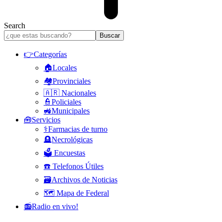
Search
👉Categorías
🏠Locales
🏘️Provinciales
🇦🇷 Nacionales
👮Policiales
🚜Municipales
🧰Servicios
⚕️Farmacias de turno
🪦Necrológicas
🗳️ Encuestas
☎️ Telefonos Útiles
🗃️Archivos de Noticias
🗺️ Mapa de Federal
📻Radio en vivo!