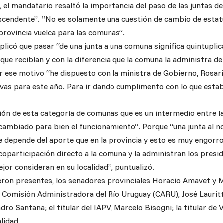
, el mandatario resaltó la importancia del paso de las juntas d
scendente”. “No es solamente una cuestión de cambio de estatus
provincia vuelca para las comunas”.
plicó que pasar “de una junta a una comuna significa quintuplic
que recibían y con la diferencia que la comuna la administra d
r ese motivo “he dispuesto con la ministra de Gobierno, Rosari
as para este año. Para ir dando cumplimento con lo que establ
sión de esta categoría de comunas que es un intermedio entre la
cambiado para bien el funcionamiento”. Porque “una junta al n
 depende del aporte que en la provincia y esto es muy engorro
 coparticipación directo a la comuna y la administran los presi
jor consideran en su localidad”, puntualizó.
ron presentes, los senadores provinciales Horacio Amavet y M
a Comisión Administradora del Río Uruguay (CARU), José Laurit
dro Santana; el titular del IAPV, Marcelo Bisogni; la titular de Vi
lidad