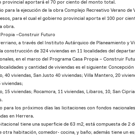
 provincial aportará el 70 por ciento del monto total.
io para la ejecución de la obra Complejo Recreativo Verano de 
sos, para el cual el gobierno provincial aporta el 100 por cien
a obra.
Propia –Construir Futuro
erriano, a través del Instituto Autárquico de Planeamiento y Vi
la construcción de 324 viviendas en 11 localidades del departa
onales, en el marco del Programa Casa Propia – Construir Futu
s localidades y cantidad de viviendas es el siguiente: Concepción
 40 viviendas, San Justo 40 viviendas; Villa Mantero, 20 vivien
 viviendas;
 15 viviendas; Rocamora, 11 viviendas, Libaros, 10, San Cipria
s.
o para los próximos días las licitaciones con fondos nacionale
ndas en Herrera.
itacional tiene una superficie de 63 m2, está compuesta de 2 do
e otra habitación, comedor- cocina, y baño; además tiene un e