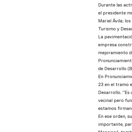
Durante las act
el presidente m
Mariel Ávila; lo
Turismo y Desar
La pavimentación
empresa constru
mejoramiento de
Pronunciamiento
de Desarrollo (B
En Pronunciamie
23 en el tramo 
Desarrollo. “Es
vecinal pero fu
estamos firmand
En ese orden, su
importante, para