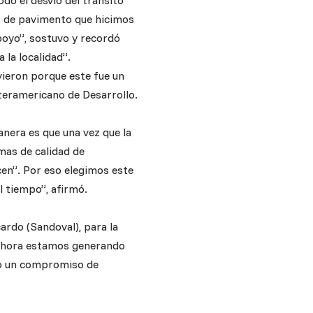
do el desvío del tránsito
s de pavimento que hicimos
oyo”, sostuvo y recordó
la localidad”.
vieron porque este fue un
teramericano de Desarrollo.
anera es que una vez que la
mas de calidad de
cen”. Por eso elegimos este
 tiempo”, afirmó.
rdo (Sandoval), para la
 “ahora estamos generando
do un compromiso de