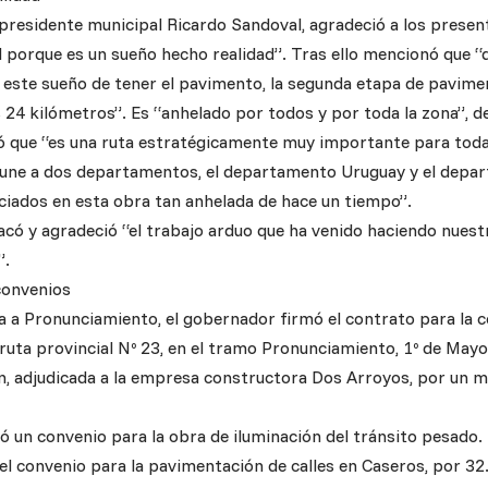
 presidente municipal Ricardo Sandoval, agradeció a los presente
l porque es un sueño hecho realidad”. Tras ello mencionó que 
 este sueño de tener el pavimento, la segunda etapa de pavim
us 24 kilómetros”. Es “anhelado por todos y por toda la zona”, d
tó que “es una ruta estratégicamente muy importante para toda l
une a dos departamentos, el departamento Uruguay y el depa
iciados en esta obra tan anhelada de hace un tiempo”.
acó y agradeció “el trabajo arduo que ha venido haciendo nues
”.
 convenios
ta a Pronunciamiento, el gobernador firmó el contrato para la 
ruta provincial Nº 23, en el tramo Pronunciamiento, 1º de Mayo
n, adjudicada a la empresa constructora Dos Arroyos, por un m
ó un convenio para la obra de iluminación del tránsito pesado.
el convenio para la pavimentación de calles en Caseros, por 32