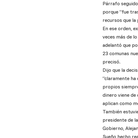
Párrafo seguido
porque “fue tra
recursos que la 
En ese orden, ex
veces más de lo 
adelantó que po
23 comunas nuev
precisó.
Dijo que la deci
“claramente ha 
propios siempre
dinero viene de
aplican como me
También estuvie
presidente de l
Gobierno, Alejan
Sueño hecho rea