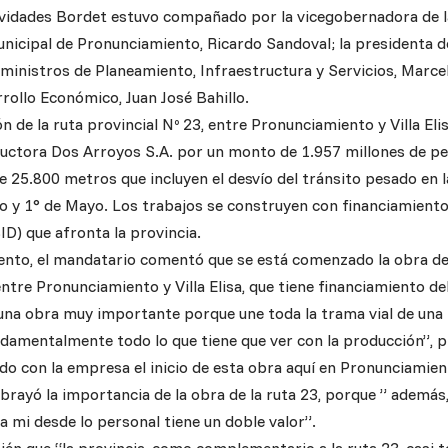
ividades Bordet estuvo compañado por la vicegobernadora de la
unicipal de Pronunciamiento, Ricardo Sandoval; la presidenta de
s ministros de Planeamiento, Infraestructura y Servicios, Marce
rollo Económico, Juan José Bahillo.
 de la ruta provincial Nº 23, entre Pronunciamiento y Villa Elis
ctora Dos Arroyos S.A. por un monto de 1.957 millones de p
 25.800 metros que incluyen el desvío del tránsito pesado en l
 y 1° de Mayo. Los trabajos se construyen con financiamient
ID) que afronta la provincia.
nto, el mandatario comentó que se está comenzado la obra de
entre Pronunciamiento y Villa Elisa, que tiene financiamiento d
 una obra muy importante porque une toda la trama vial de una 
ndamentalmente todo lo que tiene que ver con la producción”, 
o con la empresa el inicio de esta obra aquí en Pronunciamien
brayó la importancia de la obra de la ruta 23, porque ” además
 mi desde lo personal tiene un doble valor”.