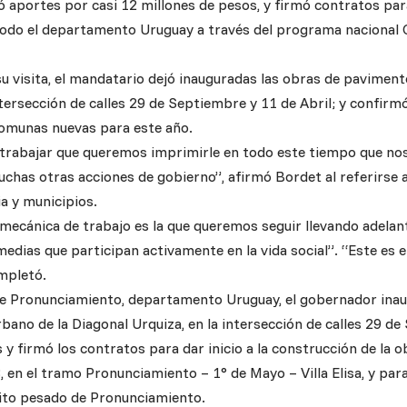
 aportes por casi 12 millones de pesos, y firmó contratos par
todo el departamento Uruguay a través del programa nacional 
su visita, el mandatario dejó inauguradas las obras de paviment
ntersección de calles 29 de Septiembre y 11 de Abril; y confir
comunas nuevas para este año.
 trabajar que queremos imprimirle en todo este tiempo que nos
has otras acciones de gobierno”, afirmó Bordet al referirse a
a y municipios.
mecánica de trabajo es la que queremos seguir llevando adelant
medias que participan activamente en la vida social”. “Este es
mpletó.
 de Pronunciamiento, departamento Uruguay, el gobernador inau
ano de la Diagonal Urquiza, en la intersección de calles 29 de
y firmó los contratos para dar inicio a la construcción de la 
, en el tramo Pronunciamiento – 1° de Mayo – Villa Elisa, y par
ito pesado de Pronunciamiento.