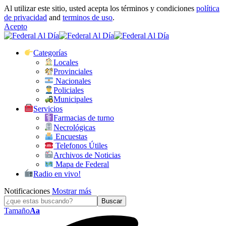
Al utilizar este sitio, usted acepta los términos y condiciones
política
de privacidad
and
terminos de uso
.
Acepto
Categorías
Locales
Provinciales
Nacionales
Policiales
Municipales
Servicios
Farmacias de turno
Necrológicas
Encuestas
Telefonos Útiles
Archivos de Noticias
Mapa de Federal
Radio en vivo!
Notificaciones
Mostrar más
Tamaño
Aa