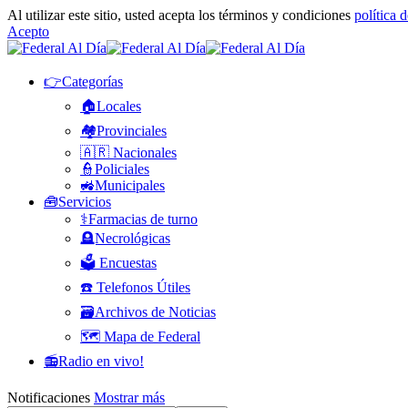
Al utilizar este sitio, usted acepta los términos y condiciones
política 
Acepto
👉Categorías
🏠Locales
🏘️Provinciales
🇦🇷 Nacionales
👮Policiales
🚜Municipales
🧰Servicios
⚕️Farmacias de turno
🪦Necrológicas
🗳️ Encuestas
☎️ Telefonos Útiles
🗃️Archivos de Noticias
🗺️ Mapa de Federal
📻Radio en vivo!
Notificaciones
Mostrar más