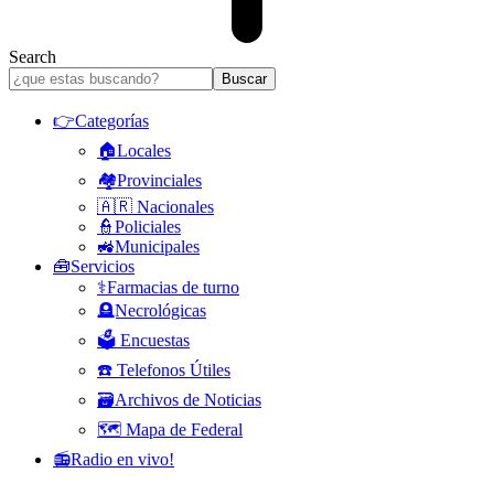
Search
👉Categorías
🏠Locales
🏘️Provinciales
🇦🇷 Nacionales
👮Policiales
🚜Municipales
🧰Servicios
⚕️Farmacias de turno
🪦Necrológicas
🗳️ Encuestas
☎️ Telefonos Útiles
🗃️Archivos de Noticias
🗺️ Mapa de Federal
📻Radio en vivo!