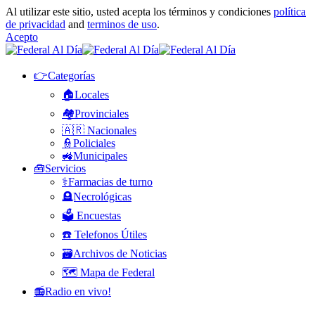
Al utilizar este sitio, usted acepta los términos y condiciones
política
de privacidad
and
terminos de uso
.
Acepto
👉Categorías
🏠Locales
🏘️Provinciales
🇦🇷 Nacionales
👮Policiales
🚜Municipales
🧰Servicios
⚕️Farmacias de turno
🪦Necrológicas
🗳️ Encuestas
☎️ Telefonos Útiles
🗃️Archivos de Noticias
🗺️ Mapa de Federal
📻Radio en vivo!