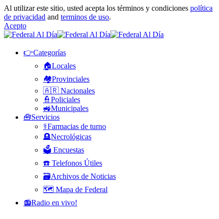
Al utilizar este sitio, usted acepta los términos y condiciones
política
de privacidad
and
terminos de uso
.
Acepto
👉Categorías
🏠Locales
🏘️Provinciales
🇦🇷 Nacionales
👮Policiales
🚜Municipales
🧰Servicios
⚕️Farmacias de turno
🪦Necrológicas
🗳️ Encuestas
☎️ Telefonos Útiles
🗃️Archivos de Noticias
🗺️ Mapa de Federal
📻Radio en vivo!