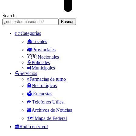
Search
👉Categorías
🏠Locales
🏘️Provinciales
🇦🇷 Nacionales
👮Policiales
🚜Municipales
🧰Servicios
⚕️Farmacias de turno
🪦Necrológicas
🗳️ Encuestas
☎️ Telefonos Útiles
🗃️Archivos de Noticias
🗺️ Mapa de Federal
📻Radio en vivo!