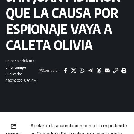
QUE LA CAUSA POR
ESPIONAJE VAYA A
CALETA OLIVIA
un paso adelante
en el tiempo
Compartir
Publicada:
07/02/2022 8:30 PM
Apelaron la acumulación con otro expediente
en Comodoro Py y reclamaron que tramite
Compartir