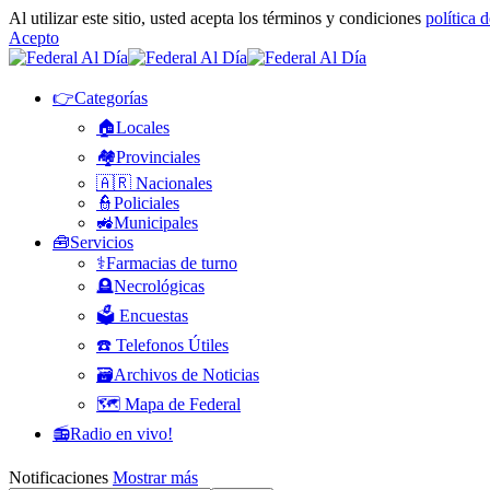
Al utilizar este sitio, usted acepta los términos y condiciones
política 
Acepto
👉Categorías
🏠Locales
🏘️Provinciales
🇦🇷 Nacionales
👮Policiales
🚜Municipales
🧰Servicios
⚕️Farmacias de turno
🪦Necrológicas
🗳️ Encuestas
☎️ Telefonos Útiles
🗃️Archivos de Noticias
🗺️ Mapa de Federal
📻Radio en vivo!
Notificaciones
Mostrar más