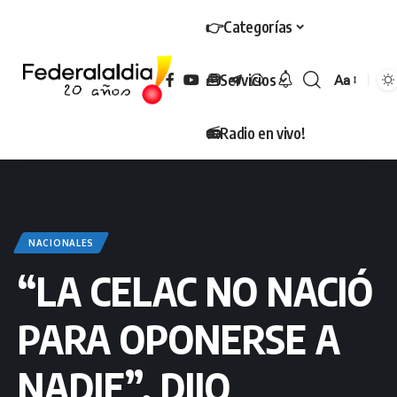
👉Categorías
🧰Servicios
Aa
Tamaño
📻Radio en vivo!
NACIONALES
“LA CELAC NO NACIÓ
PARA OPONERSE A
NADIE”, DIJO