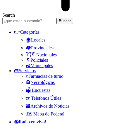
Search
👉Categorías
🏠Locales
🏘️Provinciales
🇦🇷 Nacionales
👮Policiales
🚜Municipales
🧰Servicios
⚕️Farmacias de turno
🪦Necrológicas
🗳️ Encuestas
☎️ Telefonos Útiles
🗃️Archivos de Noticias
🗺️ Mapa de Federal
📻Radio en vivo!