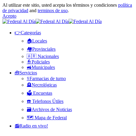
Al utilizar este sitio, usted acepta los términos y condiciones
política
de privacidad
and
terminos de uso
.
Acepto
👉Categorías
🏠Locales
🏘️Provinciales
🇦🇷 Nacionales
👮Policiales
🚜Municipales
🧰Servicios
⚕️Farmacias de turno
🪦Necrológicas
🗳️ Encuestas
☎️ Telefonos Útiles
🗃️Archivos de Noticias
🗺️ Mapa de Federal
📻Radio en vivo!