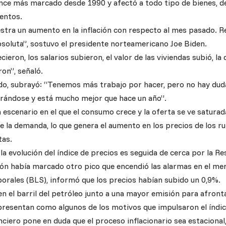
ance más marcado desde 1990 y afectó a todo tipo de bienes, 
mentos.
stra un aumento en la inflación con respecto al mes pasado. Re
bsoluta”, sostuvo el presidente norteamericano Joe Biden.
cieron, los salarios subieron, el valor de las viviendas subió, la
on”, señaló.
o, subrayó: “Tenemos más trabajo por hacer, pero no hay dud
rándose y está mucho mejor que hace un año”.
 escenario en el que el consumo crece y la oferta se ve satura
e la demanda, lo que genera el aumento en los precios de los r
tas.
la evolución del índice de precios es seguida de cerca por la Re
ación había marcado otro pico que encendió las alarmas en el me
borales (BLS), informó que los precios habían subido un 0,9%.
 el barril del petróleo junto a una mayor emisión para afrontar
presentan como algunos de los motivos que impulsaron el índic
ciero pone en duda que el proceso inflacionario sea estacional