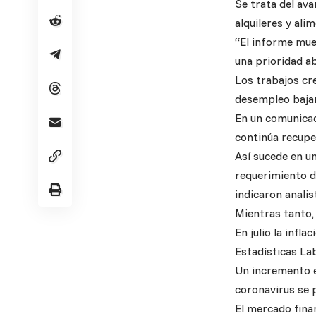
Se trata del av
alquileres y ali
“El informe mue
una prioridad a
Los trabajos cre
desempleo bajar
En un comunicad
continúa recupe
Así sucede en un
requerimiento d
indicaron analis
Mientras tanto, 
En julio la infl
Estadísticas La
Un incremento en
coronavirus se 
El mercado finan