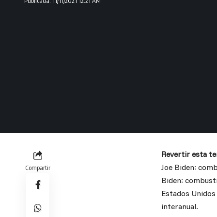
Publicada: 11/11/2021 12:21 AM
Revertir esta t
Joe Biden: combu
Compartir
Biden: combustib
Estados Unidos r
interanual.