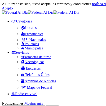
Al utilizar este sitio, usted acepta los términos y condiciones
política 
Acepto
👉Categorías
🏠Locales
🏘️Provinciales
🇦🇷 Nacionales
👮Policiales
🚜Municipales
🧰Servicios
⚕️Farmacias de turno
🪦Necrológicas
🗳️ Encuestas
☎️ Telefonos Útiles
🗃️Archivos de Noticias
🗺️ Mapa de Federal
📻Radio en vivo!
Notificaciones
Mostrar más