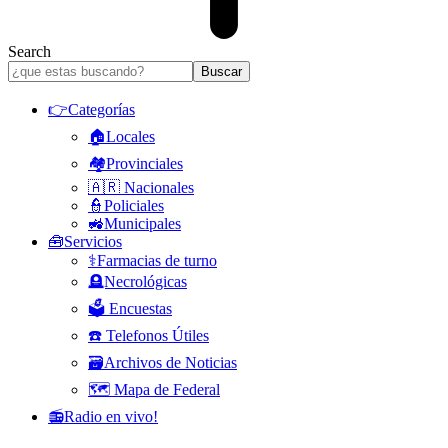
Search
👉Categorías
🏠Locales
🏘️Provinciales
🇦🇷 Nacionales
👮Policiales
🚜Municipales
🧰Servicios
⚕️Farmacias de turno
🪦Necrológicas
🗳️ Encuestas
☎️ Telefonos Útiles
🗃️Archivos de Noticias
🗺️ Mapa de Federal
📻Radio en vivo!