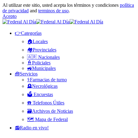
Al utilizar este sitio, usted acepta los términos y condiciones
política
de privacidad
and
terminos de uso
.
Acepto
👉Categorías
🏠Locales
🏘️Provinciales
🇦🇷 Nacionales
👮Policiales
🚜Municipales
🧰Servicios
⚕️Farmacias de turno
🪦Necrológicas
🗳️ Encuestas
☎️ Telefonos Útiles
🗃️Archivos de Noticias
🗺️ Mapa de Federal
📻Radio en vivo!