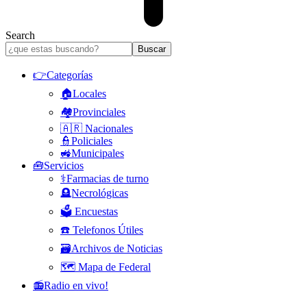
Search
👉Categorías
🏠Locales
🏘️Provinciales
🇦🇷 Nacionales
👮Policiales
🚜Municipales
🧰Servicios
⚕️Farmacias de turno
🪦Necrológicas
🗳️ Encuestas
☎️ Telefonos Útiles
🗃️Archivos de Noticias
🗺️ Mapa de Federal
📻Radio en vivo!