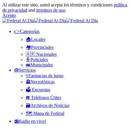
Al utilizar este sitio, usted acepta los términos y condiciones
política
de privacidad
and
terminos de uso
.
Acepto
👉Categorías
🏠Locales
🏘️Provinciales
🇦🇷 Nacionales
👮Policiales
🚜Municipales
🧰Servicios
⚕️Farmacias de turno
🪦Necrológicas
🗳️ Encuestas
☎️ Telefonos Útiles
🗃️Archivos de Noticias
🗺️ Mapa de Federal
📻Radio en vivo!