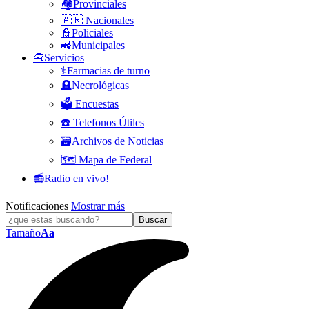
🏘️Provinciales
🇦🇷 Nacionales
👮Policiales
🚜Municipales
🧰Servicios
⚕️Farmacias de turno
🪦Necrológicas
🗳️ Encuestas
☎️ Telefonos Útiles
🗃️Archivos de Noticias
🗺️ Mapa de Federal
📻Radio en vivo!
Notificaciones
Mostrar más
Tamaño
Aa