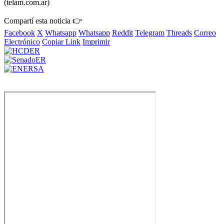
(telam.com.ar)
Compartí esta noticia 👉
Facebook
X
Whatsapp
Whatsapp
Reddit
Telegram
Threads
Correo
Electrónico
Copiar Link
Imprimir