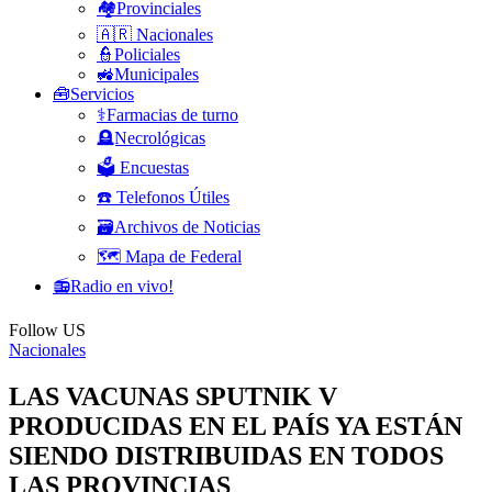
🏘️Provinciales
🇦🇷 Nacionales
👮Policiales
🚜Municipales
🧰Servicios
⚕️Farmacias de turno
🪦Necrológicas
🗳️ Encuestas
☎️ Telefonos Útiles
🗃️Archivos de Noticias
🗺️ Mapa de Federal
📻Radio en vivo!
Follow US
Nacionales
LAS VACUNAS SPUTNIK V
PRODUCIDAS EN EL PAÍS YA ESTÁN
SIENDO DISTRIBUIDAS EN TODOS
LAS PROVINCIAS