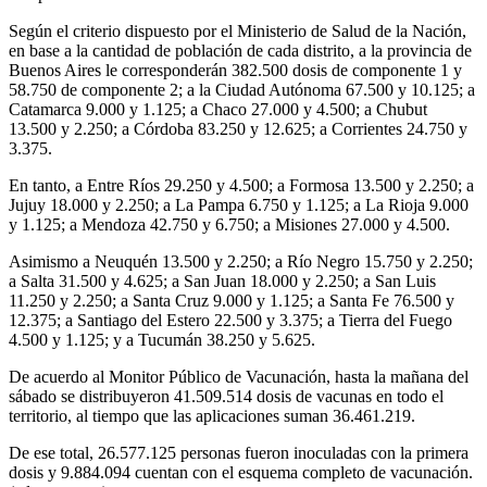
Según el criterio dispuesto por el Ministerio de Salud de la Nación,
en base a la cantidad de población de cada distrito, a la provincia de
Buenos Aires le corresponderán 382.500 dosis de componente 1 y
58.750 de componente 2; a la Ciudad Autónoma 67.500 y 10.125; a
Catamarca 9.000 y 1.125; a Chaco 27.000 y 4.500; a Chubut
13.500 y 2.250; a Córdoba 83.250 y 12.625; a Corrientes 24.750 y
3.375.
En tanto, a Entre Ríos 29.250 y 4.500; a Formosa 13.500 y 2.250; a
Jujuy 18.000 y 2.250; a La Pampa 6.750 y 1.125; a La Rioja 9.000
y 1.125; a Mendoza 42.750 y 6.750; a Misiones 27.000 y 4.500.
Asimismo a Neuquén 13.500 y 2.250; a Río Negro 15.750 y 2.250;
a Salta 31.500 y 4.625; a San Juan 18.000 y 2.250; a San Luis
11.250 y 2.250; a Santa Cruz 9.000 y 1.125; a Santa Fe 76.500 y
12.375; a Santiago del Estero 22.500 y 3.375; a Tierra del Fuego
4.500 y 1.125; y a Tucumán 38.250 y 5.625.
De acuerdo al Monitor Público de Vacunación, hasta la mañana del
sábado se distribuyeron 41.509.514 dosis de vacunas en todo el
territorio, al tiempo que las aplicaciones suman 36.461.219.
De ese total, 26.577.125 personas fueron inoculadas con la primera
dosis y 9.884.094 cuentan con el esquema completo de vacunación.