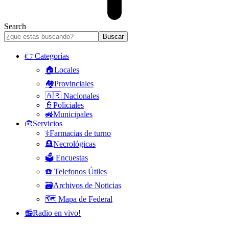
Search
👉Categorías
🏠Locales
🏘️Provinciales
🇦🇷 Nacionales
👮Policiales
🚜Municipales
🧰Servicios
⚕️Farmacias de turno
🪦Necrológicas
🗳️ Encuestas
☎️ Telefonos Útiles
🗃️Archivos de Noticias
🗺️ Mapa de Federal
📻Radio en vivo!