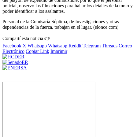
del playón de expendio de combustible, por lo que el personal
policial, observó las filmaciones para hallar los detalles de la moto y
poder identificar a los asaltantes.
Personal de la Comisaría Séptima, de Investigaciones y otras
dependencias de la fuerza, trabajan en el lugar. (elonce.com)
Compartí esta noticia 👉
Facebook
X
Whatsapp
Whatsapp
Reddit
Telegram
Threads
Correo
Electrónico
Copiar Link
Imprimir