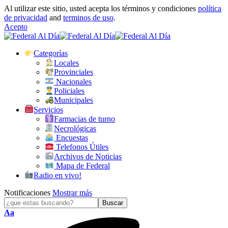
Al utilizar este sitio, usted acepta los términos y condiciones
política
de privacidad
and
terminos de uso
.
Acepto
Categorías
Locales
Provinciales
Nacionales
Policiales
Municipales
Servicios
Farmacias de turno
Necrológicas
Encuestas
Telefonos Útiles
Archivos de Noticias
Mapa de Federal
Radio en vivo!
Notificaciones
Mostrar más
Tamaño
Aa