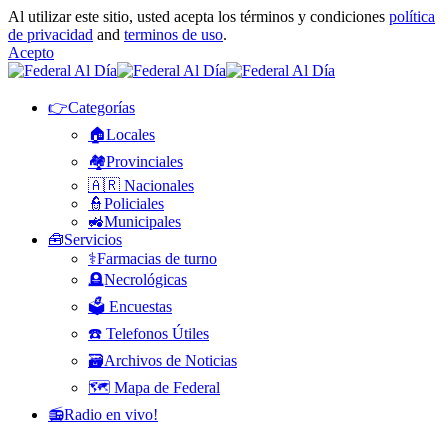
Al utilizar este sitio, usted acepta los términos y condiciones
política
de privacidad
and
terminos de uso
.
Acepto
👉Categorías
🏠Locales
🏘️Provinciales
🇦🇷 Nacionales
👮Policiales
🚜Municipales
🧰Servicios
⚕️Farmacias de turno
🪦Necrológicas
🗳️ Encuestas
☎️ Telefonos Útiles
🗃️Archivos de Noticias
🗺️ Mapa de Federal
📻Radio en vivo!