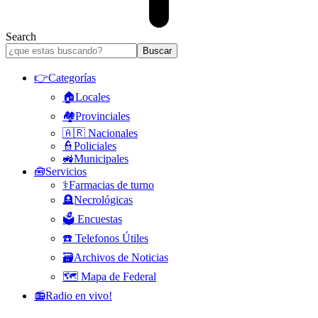
Search
👉Categorías
🏠Locales
🏘️Provinciales
🇦🇷 Nacionales
👮Policiales
🚜Municipales
🧰Servicios
⚕️Farmacias de turno
🪦Necrológicas
🗳️ Encuestas
☎️ Telefonos Útiles
🗃️Archivos de Noticias
🗺️ Mapa de Federal
📻Radio en vivo!