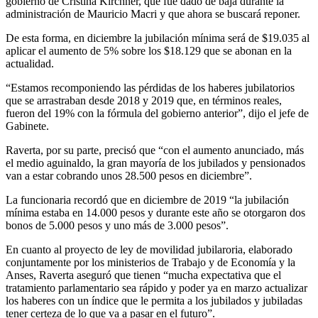
gobierno de Cristina Kirchner, que fue dado de baja durante la
administración de Mauricio Macri y que ahora se buscará reponer.
De esta forma, en diciembre la jubilación mínima será de $19.035 al
aplicar el aumento de 5% sobre los $18.129 que se abonan en la
actualidad.
“Estamos recomponiendo las pérdidas de los haberes jubilatorios
que se arrastraban desde 2018 y 2019 que, en términos reales,
fueron del 19% con la fórmula del gobierno anterior”, dijo el jefe de
Gabinete.
Raverta, por su parte, precisó que “con el aumento anunciado, más
el medio aguinaldo, la gran mayoría de los jubilados y pensionados
van a estar cobrando unos 28.500 pesos en diciembre”.
La funcionaria recordó que en diciembre de 2019 “la jubilación
mínima estaba en 14.000 pesos y durante este año se otorgaron dos
bonos de 5.000 pesos y uno más de 3.000 pesos”.
En cuanto al proyecto de ley de movilidad jubilaroria, elaborado
conjuntamente por los ministerios de Trabajo y de Economía y la
Anses, Raverta aseguró que tienen “mucha expectativa que el
tratamiento parlamentario sea rápido y poder ya en marzo actualizar
los haberes con un índice que le permita a los jubilados y jubiladas
tener certeza de lo que va a pasar en el futuro”.