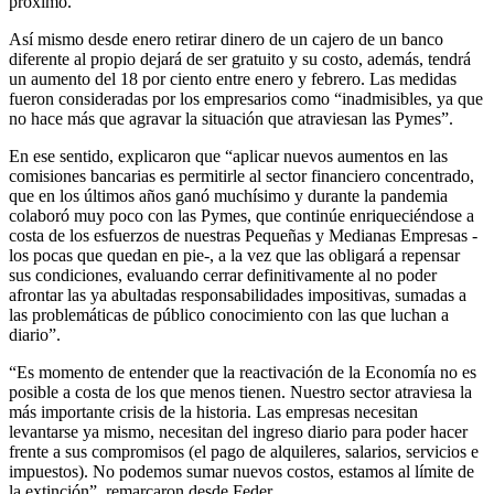
próximo.
Así mismo desde enero retirar dinero de un cajero de un banco
diferente al propio dejará de ser gratuito y su costo, además, tendrá
un aumento del 18 por ciento entre enero y febrero. Las medidas
fueron consideradas por los empresarios como “inadmisibles, ya que
no hace más que agravar la situación que atraviesan las Pymes”.
En ese sentido, explicaron que “aplicar nuevos aumentos en las
comisiones bancarias es permitirle al sector financiero concentrado,
que en los últimos años ganó muchísimo y durante la pandemia
colaboró muy poco con las Pymes, que continúe enriqueciéndose a
costa de los esfuerzos de nuestras Pequeñas y Medianas Empresas -
los pocas que quedan en pie-, a la vez que las obligará a repensar
sus condiciones, evaluando cerrar definitivamente al no poder
afrontar las ya abultadas responsabilidades impositivas, sumadas a
las problemáticas de público conocimiento con las que luchan a
diario”.
“Es momento de entender que la reactivación de la Economía no es
posible a costa de los que menos tienen. Nuestro sector atraviesa la
más importante crisis de la historia. Las empresas necesitan
levantarse ya mismo, necesitan del ingreso diario para poder hacer
frente a sus compromisos (el pago de alquileres, salarios, servicios e
impuestos). No podemos sumar nuevos costos, estamos al límite de
la extinción”, remarcaron desde Feder.