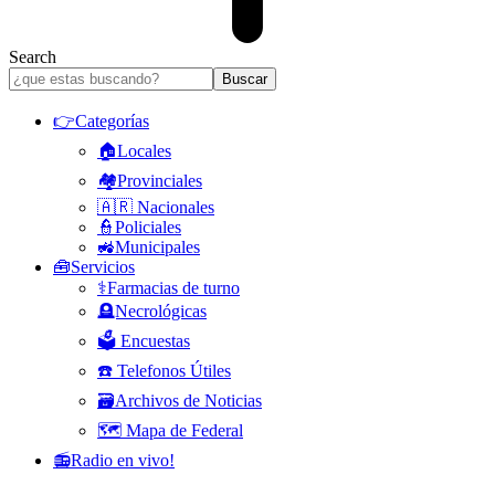
Search
👉Categorías
🏠Locales
🏘️Provinciales
🇦🇷 Nacionales
👮Policiales
🚜Municipales
🧰Servicios
⚕️Farmacias de turno
🪦Necrológicas
🗳️ Encuestas
☎️ Telefonos Útiles
🗃️Archivos de Noticias
🗺️ Mapa de Federal
📻Radio en vivo!