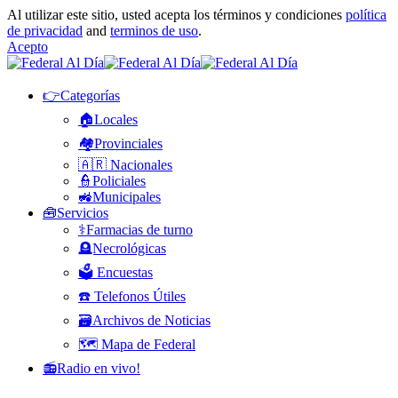
Al utilizar este sitio, usted acepta los términos y condiciones
política
de privacidad
and
terminos de uso
.
Acepto
👉Categorías
🏠Locales
🏘️Provinciales
🇦🇷 Nacionales
👮Policiales
🚜Municipales
🧰Servicios
⚕️Farmacias de turno
🪦Necrológicas
🗳️ Encuestas
☎️ Telefonos Útiles
🗃️Archivos de Noticias
🗺️ Mapa de Federal
📻Radio en vivo!