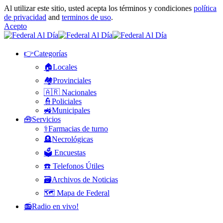
Al utilizar este sitio, usted acepta los términos y condiciones
política
de privacidad
and
terminos de uso
.
Acepto
👉Categorías
🏠Locales
🏘️Provinciales
🇦🇷 Nacionales
👮Policiales
🚜Municipales
🧰Servicios
⚕️Farmacias de turno
🪦Necrológicas
🗳️ Encuestas
☎️ Telefonos Útiles
🗃️Archivos de Noticias
🗺️ Mapa de Federal
📻Radio en vivo!