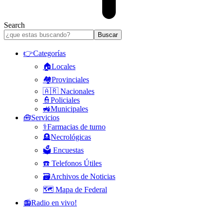
Search
👉Categorías
🏠Locales
🏘️Provinciales
🇦🇷 Nacionales
👮Policiales
🚜Municipales
🧰Servicios
⚕️Farmacias de turno
🪦Necrológicas
🗳️ Encuestas
☎️ Telefonos Útiles
🗃️Archivos de Noticias
🗺️ Mapa de Federal
📻Radio en vivo!