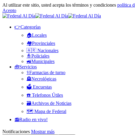
Al utilizar este sitio, usted acepta los términos y condiciones
política 
Acepto
👉Categorías
🏠Locales
🏘️Provinciales
🇦🇷 Nacionales
👮Policiales
🚜Municipales
🧰Servicios
⚕️Farmacias de turno
🪦Necrológicas
🗳️ Encuestas
☎️ Telefonos Útiles
🗃️Archivos de Noticias
🗺️ Mapa de Federal
📻Radio en vivo!
Notificaciones
Mostrar más