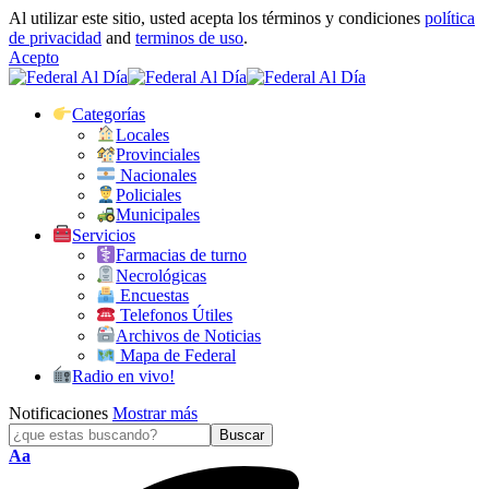
Al utilizar este sitio, usted acepta los términos y condiciones
política
de privacidad
and
terminos de uso
.
Acepto
Categorías
Locales
Provinciales
Nacionales
Policiales
Municipales
Servicios
Farmacias de turno
Necrológicas
Encuestas
Telefonos Útiles
Archivos de Noticias
Mapa de Federal
Radio en vivo!
Notificaciones
Mostrar más
Tamaño
Aa