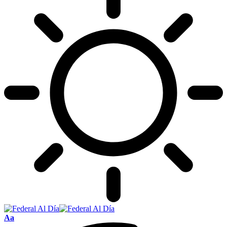
Tamaño
Aa