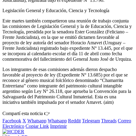
Justicialista), registrada bajo el expediente Nº 13.790.
Legislación General y Educación, Ciencia y Tecnología
Este martes también compartieron una reunión de trabajo conjunta
las comisiones de Legislación General y la de Educación, Ciencia y
Tecnología, presidida por la senadora Ester González (Feliciano –
Frente Justicialista), en la que se emitió dictamen favorable al
proyecto de ley autoría del senador Horacio Amavet (Uruguay –
Frente Justicialista) registrado bajo expediente Nº 13.445, por el que
se incorpora al calendario escolar el día 11 de abril como fecha
conmemorativa del fallecimiento del General Justo José de Urquiza.
Los integrantes de esas comisiones además dieron despacho
favorable al proyecto de ley (Expediente Nº 13.685) por el que se
reconoce al género musical folclórico denominado “Chamarrita
Entrerriana” como integrante del patrimonio cultural intangible
argentino según Ley Nº 26.118, que aprueba la Convención para la
Salvaguarda del Patrimonio Cultural Inmaterial. Esta es una
iniciativa también impulsada por el senador Amavet. (aim)
Compartí esta noticia 👉
Facebook
X
Whatsapp
Whatsapp
Reddit
Telegram
Threads
Correo
Electrónico
Copiar Link
Imprimir