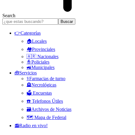
Search
👉Categorías
🏠Locales
🏘️Provinciales
🇦🇷 Nacionales
👮Policiales
🚜Municipales
🧰Servicios
⚕️Farmacias de turno
🪦Necrológicas
🗳️ Encuestas
☎️ Telefonos Útiles
🗃️Archivos de Noticias
🗺️ Mapa de Federal
📻Radio en vivo!