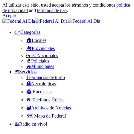
Al utilizar este sitio, usted acepta los términos y condiciones
política
de privacidad
and
terminos de uso
.
Acepto
👉Categorías
🏠Locales
🏘️Provinciales
🇦🇷 Nacionales
👮Policiales
🚜Municipales
🧰Servicios
⚕️Farmacias de turno
🪦Necrológicas
🗳️ Encuestas
☎️ Telefonos Útiles
🗃️Archivos de Noticias
🗺️ Mapa de Federal
📻Radio en vivo!