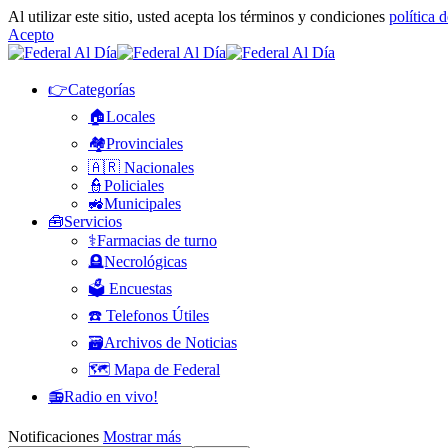
Al utilizar este sitio, usted acepta los términos y condiciones
política 
Acepto
👉Categorías
🏠Locales
🏘️Provinciales
🇦🇷 Nacionales
👮Policiales
🚜Municipales
🧰Servicios
⚕️Farmacias de turno
🪦Necrológicas
🗳️ Encuestas
☎️ Telefonos Útiles
🗃️Archivos de Noticias
🗺️ Mapa de Federal
📻Radio en vivo!
Notificaciones
Mostrar más