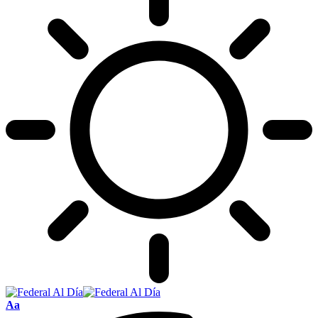
Tamaño
Aa