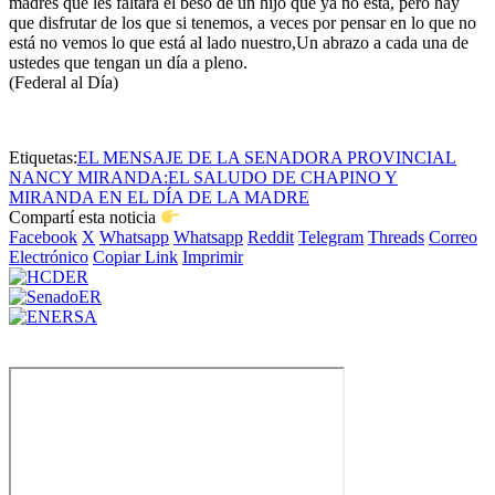
madres que les faltara el beso de un hijo que ya no está, pero hay
que disfrutar de los que si tenemos, a veces por pensar en lo que no
está no vemos lo que está al lado nuestro,Un abrazo a cada una de
ustedes que tengan un día a pleno.
(Federal al Día)
Etiquetas:
EL MENSAJE DE LA SENADORA PROVINCIAL
NANCY MIRANDA:
EL SALUDO DE CHAPINO Y
MIRANDA EN EL DÍA DE LA MADRE
Compartí esta noticia
Facebook
X
Whatsapp
Whatsapp
Reddit
Telegram
Threads
Correo
Electrónico
Copiar Link
Imprimir