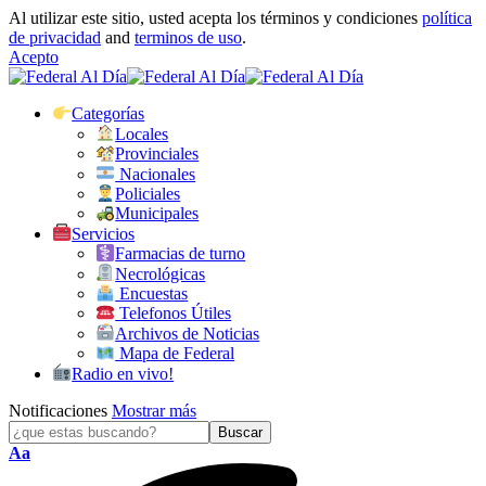
Al utilizar este sitio, usted acepta los términos y condiciones
política
de privacidad
and
terminos de uso
.
Acepto
Categorías
Locales
Provinciales
Nacionales
Policiales
Municipales
Servicios
Farmacias de turno
Necrológicas
Encuestas
Telefonos Útiles
Archivos de Noticias
Mapa de Federal
Radio en vivo!
Notificaciones
Mostrar más
Tamaño
Aa