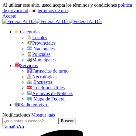
Al utilizar este sitio, usted acepta los términos y condiciones
política
de privacidad
and
terminos de uso
.
Acepto
Categorías
Locales
Provinciales
Nacionales
Policiales
Municipales
Servicios
Farmacias de turno
Necrológicas
Encuestas
Telefonos Útiles
Archivos de Noticias
Mapa de Federal
Radio en vivo!
Notificaciones
Mostrar más
Tamaño
Aa